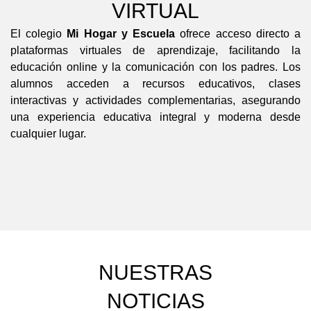
VIRTUAL
Valoramos las diferencias,
escuchamos con atención y
El colegio
Mi Hogar y Escuela
ofrece acceso directo a
actuamos con empatía. En cada
plataformas virtuales de aprendizaje, facilitando la
actividad, juego o clase,
educación online y la comunicación con los padres. Los
nuestros estudiantes aprenden a
alumnos acceden a recursos educativos, clases
convivir de forma armoniosa,
interactivas y actividades complementarias, asegurando
reconociendo al otro con
una experiencia educativa integral y moderna desde
amabilidad y tolerancia.
cualquier lugar.
NUESTRAS
NOTICIAS